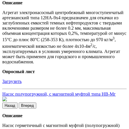
Описание
Агрегат электронасосный центробежный многоступенчатый
артезианский типа 12НА-9х4 предназначен для откачки из
заглубленных емкостей темных нефтепродуктов с твердыми
включениями размером не более 0.2 мм, максимальная
объемная концентрация которых 0,2%, температурой от минус
3
15°С до плюс 80°С (258-353 К), плотностью до 970 кг/м
,
2
кинематической вязкостью не более 4х10-4м
/с,
эксплуатируемых в условиях умеренного климата. Агрегат
может быть применен для городского и промышленного
водоснабжения.
Опросный лист
Загрузить
Насос полупогружной, с магнитной муфтой типа НВ-Мг
Назад
Вперед
Описание
Насос герметичный с магнитной муфтой (полупогружной)