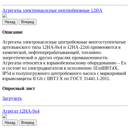
Агрегаты электронасосные центробрежные 12НА
Назад
Вперед
Описание
Агрегаты электронасосные центробежные многоступенчатые
артезианского типа 12НА-9х4 и 12НА-22х6 применяются в
химической, нефтеперерабатывающей, топливно-
энергетической и других отраслях промышленности.
Агрегаты относятся к взрывобезопасному оборудованию – Ex
и состоят из электродвигателя в исполнении 1ExdIIBT4Х,
IP54 и полупогружного центробежного насоса с маркировкой
взрывозащиты II Gb c IIBT3 X по ГОСТ 31441.1-2011.
Опросный лист
Загрузить
Агрегат 12НА-9х4
Назад
Вперед