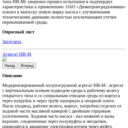
типа НВ-Мг уверенно прошел испытания и подтвердил
характеристики к применению. ОАО «Димитровградхиммаш»
освоил к выпуску новую марку насоса с улучшенными
техническими данными полностью исключающим утечки
перекачиваемой среды.
Опросный лист
Загрузить
Агрегат НВ-М
Назад
Вперед
Описание
Модернизированный полупогружной агрегат НВ-М - агрегат
с вертикальным осевым подводом среды к рабочему колесу
открытого типа и со спиральным отводом среды из корпуса
через патрубок и через трубу напорную к опорной плите.
Насос (подвод, рабочее колесо, корпус, патрубок) отделен от
ходовой части масляной камерой с двойным торцовым
уплотнением. Ходовая часть насоса - вал нижний и валы
верхние, соединенные через полумуфты и звездочки,
приводятся в движение электродвигателем через муфту.