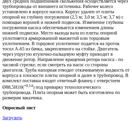
двух средних подшипников скольжения осуществляется через
трубопроводы от внешнего источника. Рабочее колесо
установлено в корпусе насоса. Корпус удален от плиты
опорной на глубину погружения (2,5 м; 3,0 м; 3,5 м; 3,7 м) с
помощью верхней и нижней подвесок. Изменение глубины
погружения насоса обеспечивается изменением длины
нижней подвески. Место выхода вала из плиты опорной
уплотняется армированной манжетой или торцовым
уплотнением. В торцовое уплотнение подается на проток
тосол А-65 из бачка, закрепленного на стойке. Двигатель
через упругую втулочно-пальцевую муфту приводит в
движение ротор. Направление вращения ротора насоса - по
часовой стрелке, если смотреть на насос со стороны
двигателя. Труба напорная отводит откачиваемую жидкость от
корпуса к плоскости плиты опорной и далее в трубопровод. В
комплект поставки входит ответный фланец с отверстием
+0,14
Ø88,5Н10(
) под приварку технологического
трубопровода. Плита опорная может быть изготовлена по
размерам заказчика.
Опросный лист
Загрузить