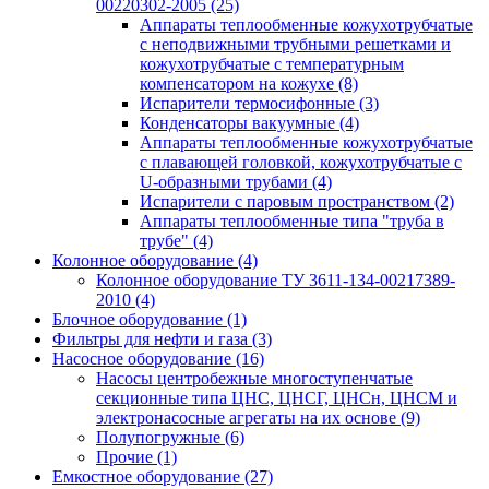
00220302-2005
(25)
Аппараты теплообменные кожухотрубчатые
с неподвижными трубными решетками и
кожухотрубчатые с температурным
компенсатором на кожухе
(8)
Испарители термосифонные
(3)
Конденсаторы вакуумные
(4)
Аппараты теплообменные кожухотрубчатые
с плавающей головкой, кожухотрубчатые с
U-образными трубами
(4)
Испарители с паровым пространством
(2)
Аппараты теплообменные типа "труба в
трубе"
(4)
Колонное оборудование
(4)
Колонное оборудование ТУ 3611-134-00217389-
2010
(4)
Блочное оборудование
(1)
Фильтры для нефти и газа
(3)
Насосное оборудование
(16)
Насосы центробежные многоступенчатые
секционные типа ЦНС, ЦНСГ, ЦНСн, ЦНСМ и
электронасосные агрегаты на их основе
(9)
Полупогружные
(6)
Прочие
(1)
Емкостное оборудование
(27)