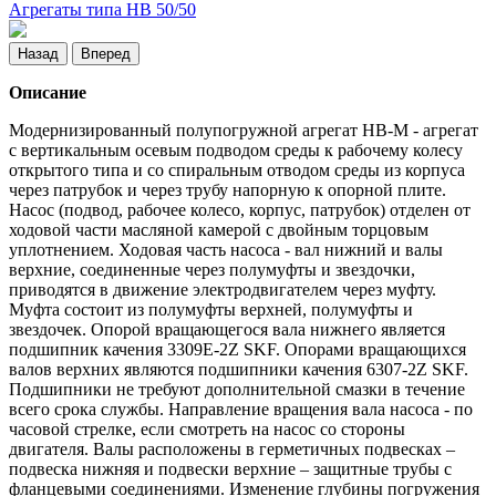
Агрегаты типа НВ 50/50
Назад
Вперед
Описание
Модернизированный полупогружной агрегат НВ-М - агрегат
с вертикальным осевым подводом среды к рабочему колесу
открытого типа и со спиральным отводом среды из корпуса
через патрубок и через трубу напорную к опорной плите.
Насос (подвод, рабочее колесо, корпус, патрубок) отделен от
ходовой части масляной камерой с двойным торцовым
уплотнением. Ходовая часть насоса - вал нижний и валы
верхние, соединенные через полумуфты и звездочки,
приводятся в движение электродвигателем через муфту.
Муфта состоит из полумуфты верхней, полумуфты и
звездочек. Опорой вращающегося вала нижнего является
подшипник качения 3309Е-2Z SKF. Опорами вращающихся
валов верхних являются подшипники качения 6307-2Z SKF.
Подшипники не требуют дополнительной смазки в течение
всего срока службы. Направление вращения вала насоса - по
часовой стрелке, если смотреть на насос со стороны
двигателя. Валы расположены в герметичных подвесках –
подвеска нижняя и подвески верхние – защитные трубы с
фланцевыми соединениями. Изменение глубины погружения