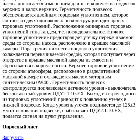
насоса достигается изменением длины и количества подвесок
верхних и валов верхних. Герметичность подвесок
обеспечивается двойным торцовым уплотнением, которое
состоит из двух одинаковых по конструкции одинарных
торцовых уплотнений. Расположение одинарных торцовых
уплотнений типа тандем, т.е. последовательное. Нижнее
торцовое уплотнение предотвращает утечку перекачиваемой
среды со стороны насоса, расположено в крышке масляной
камеры. Пара трения нижнего торцового уплотнения
охлаждается перекачиваемой средой, которая поступает через
отверстие в крышке масляной камеры из емкости и
сбрасывается в корпус насоса. Верхнее торцовое уплотнение
со стороны атмосферы, расположено в разделительной
масляной камере и охлаждается маслом моторным
синтетическим 0W40 . Герметичность подвесок
контролируется поплавковым датчиком уровня - выключатель
бесконтактный уровня ПДУ2.1.10-ЕХ. Выход из строя одного
из торцовых уплотнений приводит к появлению утечек в
нижней подвеске. Когда уровень утечек поднимется до 125±3
мм от основания подвески, срабатывает ПДУ2.1.10-ЕХ,
подается сигнал на пульт управления.
Опросный лист
Загрузить