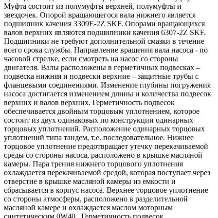
Муфта состоит из полумуфты верхней, полумуфты и
звездочек. Опорой вращающегося вала нижнего является
подшипник качения 3309Е-2Z SKF. Опорами вращающихся
валов верхних являются подшипники качения 6307-2Z SKF.
Подшипники не требуют дополнительной смазки в течение
всего срока службы. Направление вращения вала насоса - по
часовой стрелке, если смотреть на насос со стороны
двигателя. Валы расположены в герметичных подвесках –
подвеска нижняя и подвески верхние – защитные трубы с
фланцевыми соединениями. Изменение глубины погружения
насоса достигается изменением длины и количества подвесок
верхних и валов верхних. Герметичность подвесок
обеспечивается двойным торцовым уплотнением, которое
состоит из двух одинаковых по конструкции одинарных
торцовых уплотнений. Расположение одинарных торцовых
уплотнений типа тандем, т.е. последовательное. Нижнее
торцовое уплотнение предотвращает утечку перекачиваемой
среды со стороны насоса, расположено в крышке масляной
камеры. Пара трения нижнего торцового уплотнения
охлаждается перекачиваемой средой, которая поступает через
отверстие в крышке масляной камеры из емкости и
сбрасывается в корпус насоса. Верхнее торцовое уплотнение
со стороны атмосферы, расположено в разделительной
масляной камере и охлаждается маслом моторным
синтетическим 0W40 . Герметичность подвесок