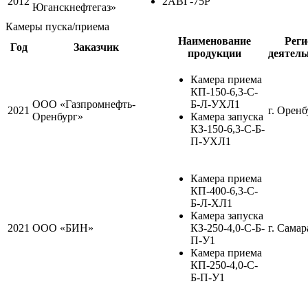
2012
2АВГ-75Р
Юганскнефтегаз»
Камеры пуска/приема
Наименование
Реги
Год
Заказчик
продукции
деятель
Камера приема
КП-150-6,3-С-
ООО «Газпромнефть-
Б-Л-УХЛ1
2021
г. Оренб
Оренбург»
Камера запуска
КЗ-150-6,3-С-Б-
П-УХЛ1
Камера приема
КП-400-6,3-С-
Б-Л-ХЛ1
Камера запуска
2021
ООО «БИН»
КЗ-250-4,0-С-Б-
г. Самар
П-У1
Камера приема
КП-250-4,0-С-
Б-П-У1