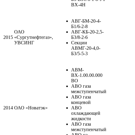
ВХ-4Н
АВГ-БМ-20-4-
Б1/6-2-8
ОАО
АВГ-КБ-20-2,5-
2015
«Сургутнефтегаз»,
Б3/8-2-6
УВСИНГ
Секции
АВМГ-20-4,0-
Б3/5-5-3
АВМ-
ВХ-1.00.00.000
ВО
АВО газа
межступенчатый
АВО газа
концевой
2014
ОАО «Новатэк»
АВО
охлаждающей
жидкости
АВО газа
межступенчатый
АВО на