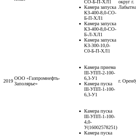
СО-Б-П-ХЛ1
округ г.
Камера запуска
Лабытн
КЗ-400-8,0-СО-
Б-П-ХЛ1
Камера запуска
КЗ-400-8,0-СО-
Б-Л-ХЛ1
Камера запуска
КЗ-300-10,0-
С0-Б-П-ХЛ1
Камера приема
III-УПП-2-100-
ООО «Газпромнефть-
6,3-У1
2019
г. Оренб
Заполярье»
Камера пуска
III-УПП-1-100-
6,3-У1
Камера пуска
III-УПП-1-100-
4,0-
У(16002578251)
Камера пуска