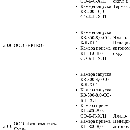
СО-Б-Л-ХЛ1
округ г.
Камера запуска
Тарко-С
КЗ-200-16,0-
СО-Б-П-ХЛ1
Камера запуска
КЗ-350-8,0-СО-
Ямало-
Б-Л-ХЛ1
Ненецк
2020
ООО «ЯРГЕО»
Камера приема
автоно
КП-350-8,0-
округ
СО-Б-П-ХЛ1
Камера запуска
КЗ-300-4,0-С0-
Б-Л-ХЛ1
Камера запуска
КЗ-500-8,0-СО-
Б-П-ХЛ1
Камера приема
КП-400-8,0-
СО-Б-П-ХЛ1
Ямало-
Камера приема
Ненецк
ООО «Газпромнефть-
2019
КП-300-8,0-
автоно
Ямал»