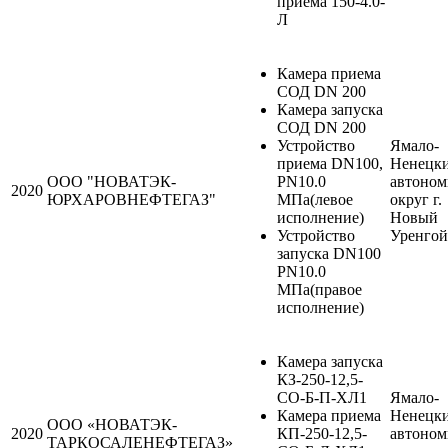
приема 150-4.0-
Л
Камера приема
СОД DN 200
Камера запуска
СОД DN 200
Устройство
Ямало-
приема DN100,
Ненецк
ООО "НОВАТЭК-
PN10.0
автоно
2020
ЮРХАРОВНЕФТЕГАЗ"
МПа(левое
округ г.
исполнение)
Новый
Устройство
Уренгой
запуска DN100
PN10.0
МПа(правое
исполнение)
Камера запуска
КЗ-250-12,5-
СО-Б-П-ХЛ1
Ямало-
Камера приема
Ненецк
ООО «НОВАТЭК-
2020
КП-250-12,5-
автоно
ТАРКОСАЛЕНЕФТЕГАЗ»