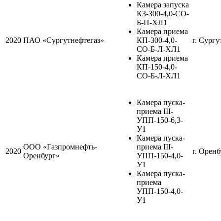
Камера запуска
КЗ-300-4,0-СО-
Б-П-ХЛ1
Камера приема
2020
ПАО «Сургутнефтегаз»
КП-300-4,0-
г. Сургу
СО-Б-Л-ХЛ1
Камера приема
КП-150-4,0-
СО-Б-Л-ХЛ1
Камера пуска-
приема III-
УПП-150-6,3-
У1
Камера пуска-
ООО «Газпромнефть-
приема III-
2020
г. Оренб
Оренбург»
УПП-150-4,0-
У1
Камера пуска-
приема
УПП-150-4,0-
У1