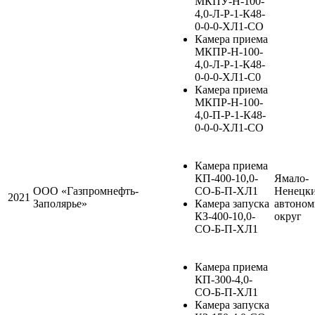
МКПУ-Н-100-
4,0-Л-Р-1-К48-
0-0-0-ХЛ1-СО
Камера приема
МКПР-Н-100-
4,0-Л-Р-1-К48-
0-0-0-ХЛ1-С0
Камера приема
МКПР-Н-100-
4,0-П-Р-1-К48-
0-0-0-ХЛ1-СО
Камера приема
КП-400-10,0-
Ямало-
ООО «Газпромнефть-
СО-Б-П-ХЛ1
Ненецк
2021
Заполярье»
Камера запуска
автоно
КЗ-400-10,0-
округ
СО-Б-П-ХЛ1
Камера приема
КП-300-4,0-
СО-Б-П-ХЛ1
Камера запуска