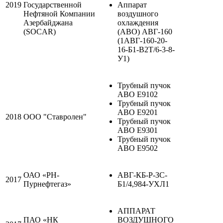
2019
Государственной
Аппарат
Нефтяной Компании
воздушного
Азербайджана
охлаждения
(SOCAR)
(АВО) АВГ-160
(1АВГ-160-20-
16-Б1-В2Т/6-3-8-
У1)
Трубный пучок
АВО Е9102
Трубный пучок
АВО Е9201
2018
ООО "Ставролен"
Трубный пучок
АВО Е9301
Трубный пучок
АВО Е9502
ОАО «РН-
АВГ-КБ-Р-ЗС-
2017
Пурнефтегаз»
Б1/4,984-УХЛ1
АППАРАТ
ПАО «НК
ВОЗДУШНОГО