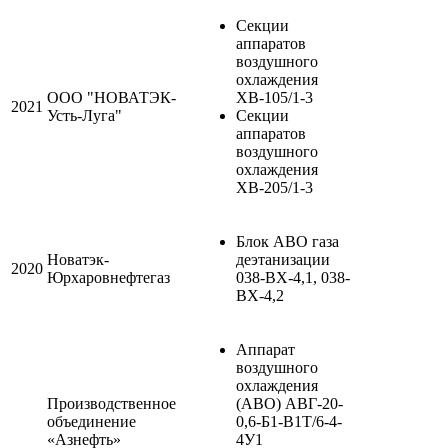
Секции
аппаратов
воздушного
охлаждения
ООО "НОВАТЭК-
ХВ-105/1-3
2021
Усть-Луга"
Секции
аппаратов
воздушного
охлаждения
ХВ-205/1-3
Блок АВО газа
Новатэк-
деэтанизации
2020
Юрхаровнефтегаз
038-ВХ-4,1, 038-
ВХ-4,2
Аппарат
воздушного
охлаждения
Производственное
(АВО) АВГ-20-
объединение
0,6-Б1-В1Т/6-4-
«Азнефть»
4У1