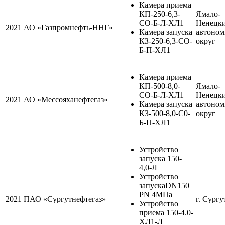
Камера приема
КП-250-6,3-
Ямало-
СО-Б-Л-ХЛ1
Ненецк
2021
АО «Газпромнефть-ННГ»
Камера запуска
автоно
КЗ-250-6,3-СО-
округ
Б-П-ХЛ1
Камера приема
КП-500-8,0-
Ямало-
СО-Б-Л-ХЛ1
Ненецк
2021
АО «Мессояханефтегаз»
Камера запуска
автоно
КЗ-500-8,0-С0-
округ
Б-П-ХЛ1
Устройство
запуска 150-
4,0-Л
Устройство
запускаDN150
PN 4МПа
2021
ПАО «Сургутнефтегаз»
г. Сургу
Устройство
приема 150-4.0-
ХЛ1-Л