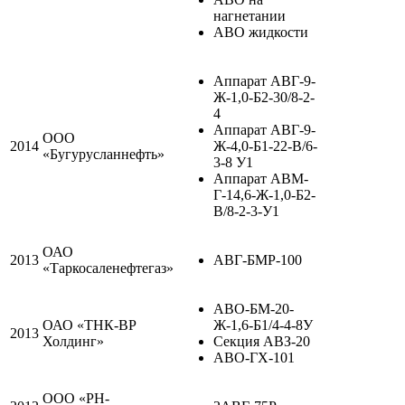
нагнетании
АВО жидкости
Аппарат АВГ-9-
Ж-1,0-Б2-30/8-2-
4
Аппарат АВГ-9-
ООО
2014
Ж-4,0-Б1-22-В/6-
«Бугурусланнефть»
3-8 У1
Аппарат АВМ-
Г-14,6-Ж-1,0-Б2-
В/8-2-3-У1
ОАО
2013
АВГ-БМР-100
«Таркосаленефтегаз»
АВО-БМ-20-
ОАО «ТНК-ВР
Ж-1,6-Б1/4-4-8У
2013
Холдинг»
Секция АВЗ-20
АВО-ГХ-101
ООО «РН-