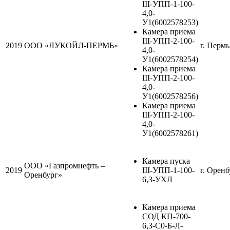
III-УПП-1-100-
4,0-
У1(6002578253)
Камера приема
III-УПП-2-100-
2019
ООО «ЛУКОЙЛ-ПЕРМЬ»
г. Пермь
4,0-
У1(6002578254)
Камера приема
III-УПП-2-100-
4,0-
У1(6002578256)
Камера приема
III-УПП-2-100-
4,0-
У1(6002578261)
Камера пуска
ООО «Газпромнефть –
2019
III-УПП-1-100-
г. Оренб
Оренбург»
6,3-УХЛ
Камера приема
СОД КП-700-
6,3-С0-Б-Л-