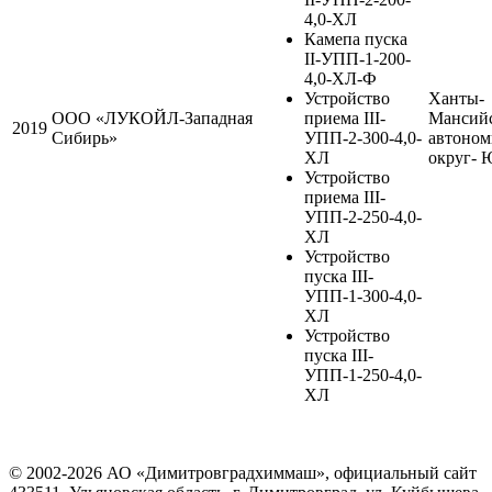
4,0-ХЛ
Камепа пуска
II-УПП-1-200-
4,0-ХЛ-Ф
Устройство
Ханты-
ООО «ЛУКОЙЛ-Западная
приема III-
Мансий
2019
Сибирь»
УПП-2-300-4,0-
автоно
ХЛ
округ- 
Устройство
приема III-
УПП-2-250-4,0-
ХЛ
Устройство
пуска III-
УПП-1-300-4,0-
ХЛ
Устройство
пуска III-
УПП-1-250-4,0-
ХЛ
© 2002-2026 АО «Димитровградхиммаш», официальный сайт