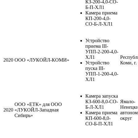
КЗ-200-4,0-СО-
Б-П-ХЛ1
Камера приема
КП-200-4,0-
СО-Б-Л-ХЛ1
Устройство
приема III-
УПП-2-200-4,0-
ХЛ1
Республ
2020
ООО «ЛУКОЙЛ-КОМИ»
Устройство
Коми, г.
пуска III-
УПП-1-200-4,0-
ХЛ1
Камера запуска
КЗ-600-8,0-СО-
Ямало-
ООО «ЕТК» для ООО
Б-Л-ХЛ1
Ненецк
2020
«ЛУКОЙЛ-Западная
Камера приема
автоно
Сибирь»
КП-600-8,0-
округ
СО-Б-П-ХЛ1