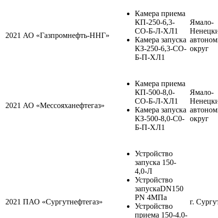
Камера приема
КП-250-6,3-
Ямало-
СО-Б-Л-ХЛ1
Ненецк
2021
АО «Газпромнефть-ННГ»
Камера запуска
автоно
КЗ-250-6,3-СО-
округ
Б-П-ХЛ1
Камера приема
КП-500-8,0-
Ямало-
СО-Б-Л-ХЛ1
Ненецк
2021
АО «Мессояханефтегаз»
Камера запуска
автоно
КЗ-500-8,0-С0-
округ
Б-П-ХЛ1
Устройство
запуска 150-
4,0-Л
Устройство
запускаDN150
PN 4МПа
2021
ПАО «Сургутнефтегаз»
г. Сургу
Устройство
приема 150-4.0-