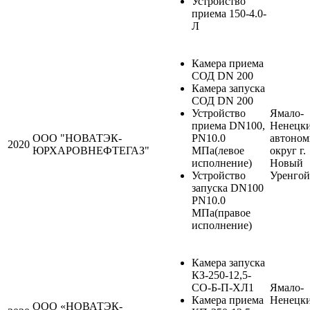
Устройство
приема 150-4.0-
Л
Камера приема
СОД DN 200
Камера запуска
СОД DN 200
Устройство
Ямало-
приема DN100,
Ненецк
ООО "НОВАТЭК-
PN10.0
автоно
2020
ЮРХАРОВНЕФТЕГАЗ"
МПа(левое
округ г.
исполнение)
Новый
Устройство
Уренгой
запуска DN100
PN10.0
МПа(правое
исполнение)
Камера запуска
КЗ-250-12,5-
СО-Б-П-ХЛ1
Ямало-
Камера приема
Ненецк
ООО «НОВАТЭК-