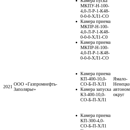
Камера пуска
МКПУ-Н-100-
4,0-Л-Р-1-К48-
0-0-0-ХЛ1-СО
Камера приема
МКПР-Н-100-
4,0-Л-Р-1-К48-
0-0-0-ХЛ1-С0
Камера приема
МКПР-Н-100-
4,0-П-Р-1-К48-
0-0-0-ХЛ1-СО
Камера приема
КП-400-10,0-
Ямало-
ООО «Газпромнефть-
СО-Б-П-ХЛ1
Ненецк
2021
Заполярье»
Камера запуска
автоно
КЗ-400-10,0-
округ
СО-Б-П-ХЛ1
Камера приема
КП-300-4,0-
СО-Б-П-ХЛ1