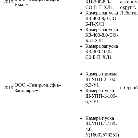
2019
КП-300-8,0-
автоно
Ямал»
СО-Б-П-ХЛ1
округ г.
Камера запуска
Лабытн
КЗ-400-8,0-СО-
Б-П-ХЛ1
Камера запуска
КЗ-400-8,0-СО-
Б-Л-ХЛ1
Камера запуска
КЗ-300-10,0-
С0-Б-П-ХЛ1
Камера приема
III-УПП-2-100-
ООО «Газпромнефть-
6,3-У1
2019
г. Оренб
Заполярье»
Камера пуска
III-УПП-1-100-
6,3-У1
Камера пуска
III-УПП-1-100-
4,0-
У(16002578251)