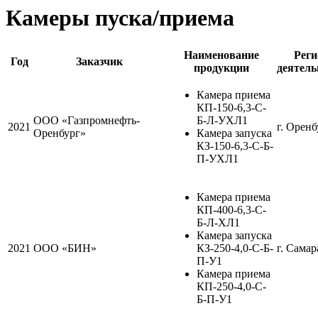
Камеры пуска/приема
Наименование
Реги
Год
Заказчик
продукции
деятель
Камера приема
КП-150-6,3-С-
ООО «Газпромнефть-
Б-Л-УХЛ1
2021
г. Оренб
Оренбург»
Камера запуска
КЗ-150-6,3-С-Б-
П-УХЛ1
Камера приема
КП-400-6,3-С-
Б-Л-ХЛ1
Камера запуска
2021
ООО «БИН»
КЗ-250-4,0-С-Б-
г. Самар
П-У1
Камера приема
КП-250-4,0-С-
Б-П-У1