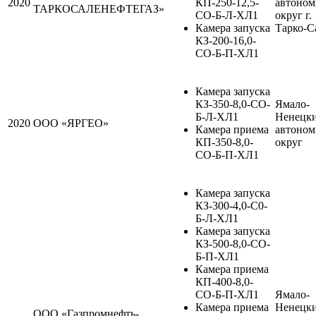
2020
КП-250-12,5-
автоно
ТАРКОСАЛЕНЕФТЕГАЗ»
СО-Б-Л-ХЛ1
округ г.
Камера запуска
Тарко-С
КЗ-200-16,0-
СО-Б-П-ХЛ1
Камера запуска
КЗ-350-8,0-СО-
Ямало-
Б-Л-ХЛ1
Ненецк
2020
ООО «ЯРГЕО»
Камера приема
автоно
КП-350-8,0-
округ
СО-Б-П-ХЛ1
Камера запуска
КЗ-300-4,0-С0-
Б-Л-ХЛ1
Камера запуска
КЗ-500-8,0-СО-
Б-П-ХЛ1
Камера приема
КП-400-8,0-
СО-Б-П-ХЛ1
Ямало-
Камера приема
Ненецк
ООО «Газпромнефть-