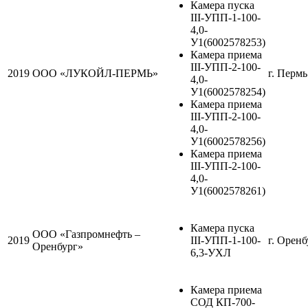
Камера пуска
III-УПП-1-100-
4,0-
У1(6002578253)
Камера приема
III-УПП-2-100-
2019
ООО «ЛУКОЙЛ-ПЕРМЬ»
г. Пермь
4,0-
У1(6002578254)
Камера приема
III-УПП-2-100-
4,0-
У1(6002578256)
Камера приема
III-УПП-2-100-
4,0-
У1(6002578261)
Камера пуска
ООО «Газпромнефть –
2019
III-УПП-1-100-
г. Оренб
Оренбург»
6,3-УХЛ
Камера приема
СОД КП-700-