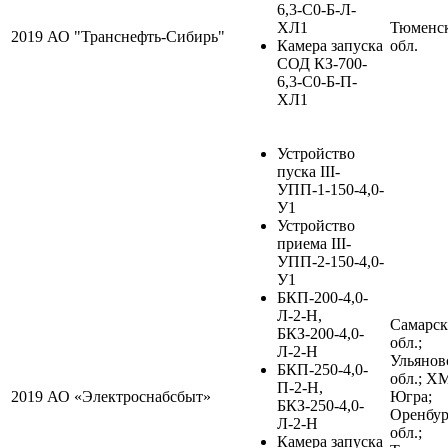
6,3-С0-Б-Л-
ХЛ1
Тюменс
2019
АО "Транснефть-Сибирь"
Камера запуска
обл.
СОД КЗ-700-
6,3-С0-Б-П-
ХЛ1
Устройство
пуска III-
УПП-1-150-4,0-
У1
Устройство
приема III-
УПП-2-150-4,0-
У1
БКП-200-4,0-
Л-2-Н,
Самарск
БКЗ-200-4,0-
обл.;
Л-2-Н
Ульянов
БКП-250-4,0-
обл.; Х
П-2-Н,
2019
АО «Электроснабсбыт»
Югра;
БКЗ-250-4,0-
Оренбур
Л-2-Н
обл.;
Камера запуска