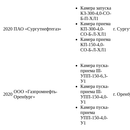
Камера запуска
КЗ-300-4,0-СО-
Б-П-ХЛ1
Камера приема
2020
ПАО «Сургутнефтегаз»
КП-300-4,0-
г. Сургу
СО-Б-Л-ХЛ1
Камера приема
КП-150-4,0-
СО-Б-Л-ХЛ1
Камера пуска-
приема III-
УПП-150-6,3-
У1
Камера пуска-
ООО «Газпромнефть-
приема III-
2020
г. Оренб
Оренбург»
УПП-150-4,0-
У1
Камера пуска-
приема
УПП-150-4,0-
У1