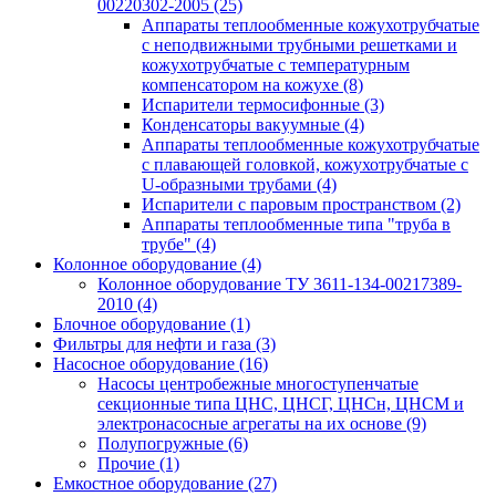
00220302-2005
(25)
Аппараты теплообменные кожухотрубчатые
с неподвижными трубными решетками и
кожухотрубчатые с температурным
компенсатором на кожухе
(8)
Испарители термосифонные
(3)
Конденсаторы вакуумные
(4)
Аппараты теплообменные кожухотрубчатые
с плавающей головкой, кожухотрубчатые с
U-образными трубами
(4)
Испарители с паровым пространством
(2)
Аппараты теплообменные типа "труба в
трубе"
(4)
Колонное оборудование
(4)
Колонное оборудование ТУ 3611-134-00217389-
2010
(4)
Блочное оборудование
(1)
Фильтры для нефти и газа
(3)
Насосное оборудование
(16)
Насосы центробежные многоступенчатые
секционные типа ЦНС, ЦНСГ, ЦНСн, ЦНСМ и
электронасосные агрегаты на их основе
(9)
Полупогружные
(6)
Прочие
(1)
Емкостное оборудование
(27)