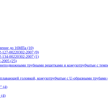
вление до 16МПа
(10)
2-127-00220302-2007
(9)
2-134-00220302-2007
(1)
2-2005
(25)
 неподвижными трубными решетками и кожухотрубчатые с темп
 плавающей головкой, кожухотрубчатые с U-образными трубами
е"
(4)
0
(4)