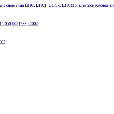
ционные типа ЦНС, ЦНСГ, ЦНСн, ЦНСМ и электронасосные агр
15-050-00217389-2002
002