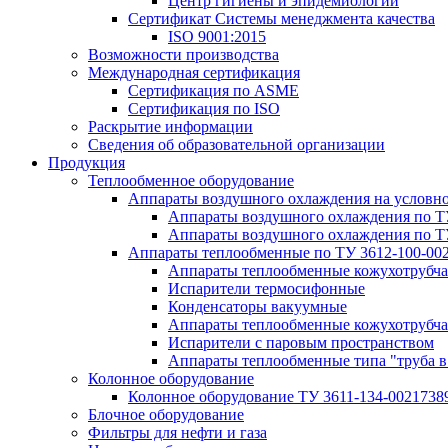
Центр гигиены и эпидемиологии
Сертификат Системы менеджмента качества
ISO 9001:2015
Возможности производства
Международная сертификация
Сертификация по ASME
Сертификация по ISO
Раскрытие информации
Сведения об образовательной организации
Продукция
Теплообменное оборудование
Аппараты воздушного охлаждения на условн
Аппараты воздушного охлаждения по Т
Аппараты воздушного охлаждения по Т
Аппараты теплообменные по ТУ 3612-100-00
Аппараты теплообменные кожухотрубча
Испарители термосифонные
Конденсаторы вакуумные
Аппараты теплообменные кожухотрубчат
Испарители с паровым пространством
Аппараты теплообменные типа "труба в
Колонное оборудование
Колонное оборудование ТУ 3611-134-0021738
Блочное оборудование
Фильтры для нефти и газа