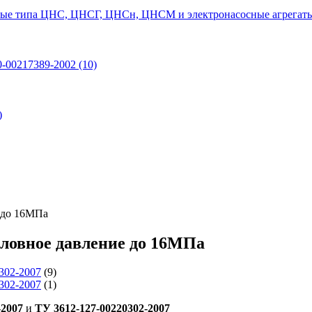
ые типа ЦНС, ЦНСГ, ЦНСн, ЦНСМ и электронасосные агрегаты
0-00217389-2002
(10)
)
 до 16МПа
словное давление до 16МПа
302-2007
(9)
302-2007
(1)
-2007
и
ТУ 3612-127-00220302-2007