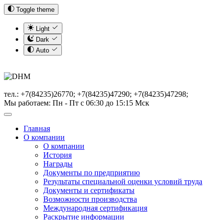
Toggle theme
Light
Dark
Auto
тел.: +7(84235)26770; +7(84235)47290; +7(84235)47298;
Мы работаем: Пн - Пт с 06:30 до 15:15 Мск
Главная
О компании
О компании
История
Награды
Документы по предприятию
Результаты специальной оценки условий труда
Документы и сертификаты
Возможности производства
Международная сертификация
Раскрытие информации