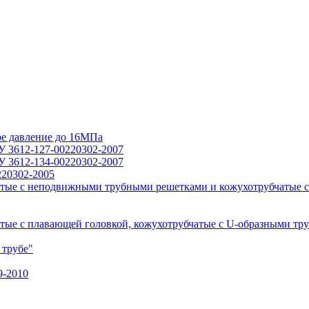
ое давление до 16МПа
У 3612-127-00220302-2007
У 3612-134-00220302-2007
220302-2005
тые с неподвижными трубными решетками и кожухотрубчатые с
ые с плавающей головкой, кожухотрубчатые с U-образными тр
 трубе"
9-2010