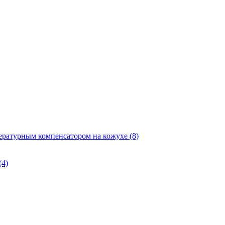
ературным компенсатором на кожухе
(8)
(4)