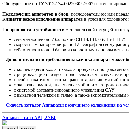
Оборудование по ТУ 3612-134-00220302-2007 сертифицирова
Подключение аппаратов в блок:
последовательное или паралл
Климатическое исполнение аппаратов
в условиях холодного 
По прочности и устойчивости
металлической несущей констру
cейсмичностью до 7 баллов по СП 14.13330 (СНиП II-7);
скоростным напором ветра по IV географическому району
сейсмичностью до 9 балов и скоростным напором ветра п
Дополнительно по требованию заказчика аппарат может б
с коллекторами входа и выхода продукта, площадками об
с рециркуляцией воздуха, подогревателем воздуха или пр
преобразователем частоты вращения, датчиками вибраци
с жалюзи с ручной, пневматической или электромеханиче
с системой автоматизированного управления САУ,
с выкатной тележкой и талью, а также вспомогательным 
Скачать каталог Аппараты воздушного охлаждения на усл
Аппараты типа АВГ, 2АВГ