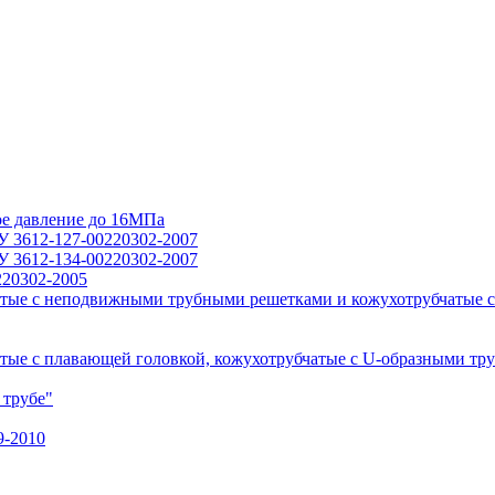
ое давление до 16МПа
У 3612-127-00220302-2007
У 3612-134-00220302-2007
220302-2005
тые с неподвижными трубными решетками и кожухотрубчатые с
ые с плавающей головкой, кожухотрубчатые с U-образными тр
 трубе"
9-2010