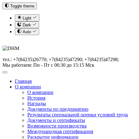
Toggle theme
Light
Dark
Auto
тел.: +7(84235)26770; +7(84235)47290; +7(84235)47298;
Мы работаем: Пн - Пт с 06:30 до 15:15 Мск
Главная
О компании
О компании
История
Награды
Документы по предприятию
Результаты специальной оценки условий труда
Документы и сертификаты
Возможности производства
Международная сертификация
Раскрытие информации