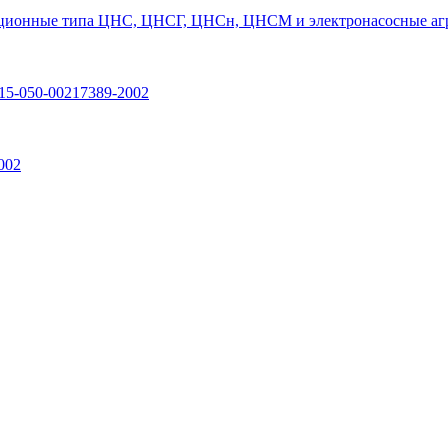
ционные типа ЦНС, ЦНСГ, ЦНСн, ЦНСМ и электронасосные агр
15-050-00217389-2002
002