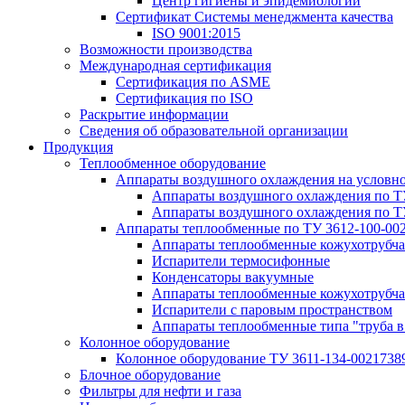
Центр гигиены и эпидемиологии
Сертификат Системы менеджмента качества
ISO 9001:2015
Возможности производства
Международная сертификация
Сертификация по ASME
Сертификация по ISO
Раскрытие информации
Сведения об образовательной организации
Продукция
Теплообменное оборудование
Аппараты воздушного охлаждения на условн
Аппараты воздушного охлаждения по Т
Аппараты воздушного охлаждения по Т
Аппараты теплообменные по ТУ 3612-100-00
Аппараты теплообменные кожухотрубча
Испарители термосифонные
Конденсаторы вакуумные
Аппараты теплообменные кожухотрубчат
Испарители с паровым пространством
Аппараты теплообменные типа "труба в
Колонное оборудование
Колонное оборудование ТУ 3611-134-0021738
Блочное оборудование
Фильтры для нефти и газа