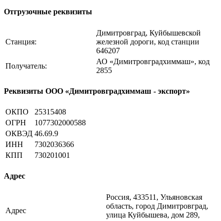
Отгрузочные реквизиты
Димитровград, Куйбышевской
Станция:
железной дороги, код станции
646207
АО «Димитровградхиммаш», код
Получатель:
2855
Реквизиты ООО «Димитровградхиммаш - экспорт»
ОКПО
25315408
ОГРН
1077302000588
ОКВЭД
46.69.9
ИНН
7302036366
КПП
730201001
Адрес
Россия, 433511, Ульяновская
область, город Димитровград,
Адрес
улица Куйбышева, дом 289,