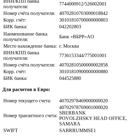
ИНН/КПП банка
7744000912/526002001
получателя:
Номер счёта получателя:
40702810703000018842
Корр. счёт:
30101810700000000803
БИК банка:
042202803
Наименование банка
Банк «ВБРР»AO
получателя:
Место нахождение банка:
г. Москва
ИНН/КПП банка
7736153344/775001001
получателя:
Номер счёта получателя:
40702810500000002858
Корр. счёт:
30101810900000000880
БИК банка:
044525880
Для расчетов в Евро:
Номер текущего счета:
40702978469000000020
40702978769001000020
SBERBANK
Номер транзитного счета:
POVOLZHSKY HEAD OFFICE,
SAMARA
SWIFT
SABRRUMMSE1