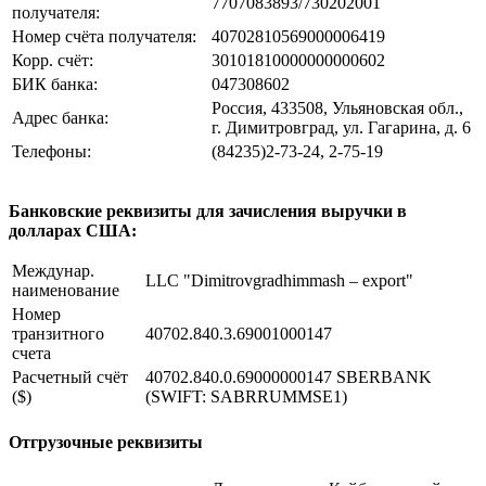
7707083893/730202001
получателя:
Номер счёта получателя:
40702810569000006419
Корр. счёт:
30101810000000000602
БИК банка:
047308602
Россия, 433508, Ульяновская обл.,
Адрес банка:
г. Димитровград, ул. Гагарина, д. 6
Телефоны:
(84235)2-73-24, 2-75-19
Банковские реквизиты для зачисления выручки в
долларах США:
Междунар.
LLC "Dimitrovgradhimmash – export"
наименование
Номер
транзитного
40702.840.3.69001000147
счета
Расчетный счёт
40702.840.0.69000000147 SBERBANK
($)
(SWIFT: SABRRUMMSE1)
Отгрузочные реквизиты