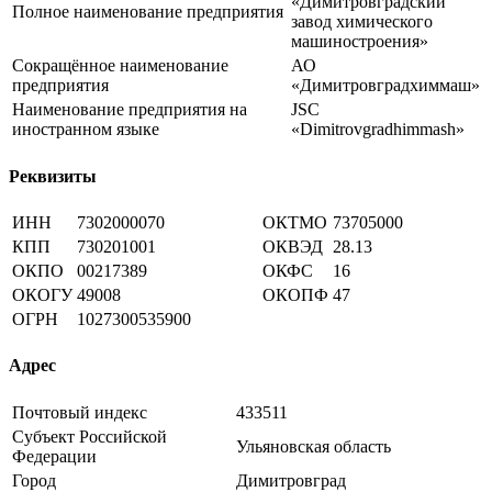
«Димитровградский
Полное наименование предприятия
завод химического
машиностроения»
Сокращённое наименование
АО
предприятия
«Димитровградхиммаш»
Наименование предприятия на
JSC
иностранном языке
«Dimitrovgradhimmash»
Реквизиты
ИНН
7302000070
ОКТМО
73705000
КПП
730201001
ОКВЭД
28.13
ОКПО
00217389
ОКФС
16
ОКОГУ
49008
ОКОПФ
47
ОГРН
1027300535900
Адрес
Почтовый индекс
433511
Субъект Российской
Ульяновская область
Федерации
Город
Димитровград