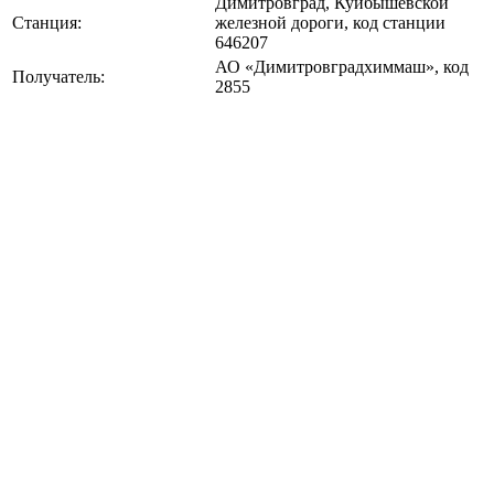
Димитровград, Куйбышевской
Станция:
железной дороги, код станции
646207
АО «Димитровградхиммаш», код
Получатель:
2855