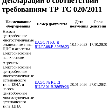
Декларации о соответствии
требованиям ТР ТС 020/2011
Наименование
Дата
Срок
Номер документа
оборудования
получения
действия
Насосы
центробежные
многоступенчатые
ЕАЭС N RU Д-
секционные типа:
18.10.2023
17.10.2028
RU.PA08.B.82656/23
ЦНС и агрегаты
электронасосные
на их основе
Агрегаты
электронасосные
центробежные
многоступенчатые
артезианского
ЕАЭС № RU Д-
типа 12НА и
28.01.2026
27.01.2031
RU.РА01.В.38659/26
насосы
центробежные
многоступенчатые
артезианского
типа 12НА