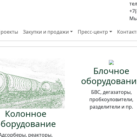
тел
ПОЛНЫЙ ЦИКЛ ПРО
+7(
Мы 
градхиммаш» состоит из двух производственных площа
роекты
Закупки и продажи
Пресс-центр
Контак
Блочное
оборудовани
БВС, дегазаторы,
пробкоуловители,
разделители и пр.
Колонное
оборудование
Адсорберы, реакторы,