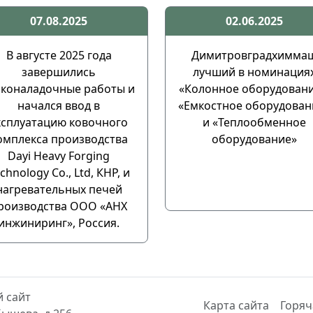
07.08.2025
02.06.2025
В августе 2025 года
Димитровградхимма
завершились
лучший в номинация
сконаладочные работы и
«Колонное оборудовани
начался ввод в
«Емкостное оборудован
ксплуатацию ковочного
и «Теплообменное
омплекса производства
оборудование»
Dayi Heavy Forging
chnology Co., Ltd, КНР, и
нагревательных печей
роизводства ООО «АНХ
инжиниринг», Россия.
 сайт
Карта сайта
Горяч