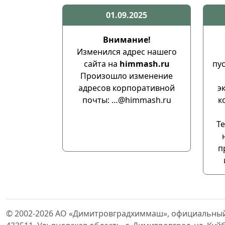
01.09.2025
Внимание!
Изменился адрес нашего
сайта на
himmash.ru
пу
Произошло изменение
адресов корпоративной
э
почты: …@himmash.ru
к
Te
п
© 2002-2026 АО «Димитровградхиммаш», официальный