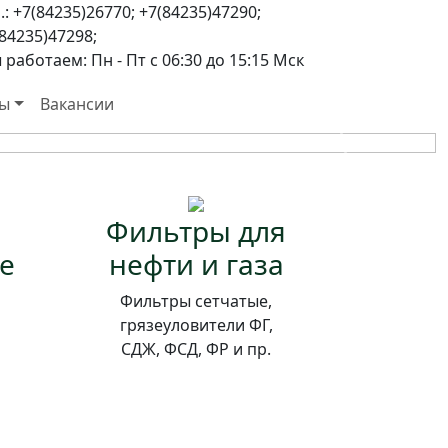
.: +7(84235)26770; +7(84235)47290;
ИЗВОДСТВА
84235)47298;
работаем: Пн - Пт с 06:30 до 15:15 Мск
док общей площадью 10,6 Га.
ты
Вакансии
Вперед
Фильтры для
е
нефти и газа
Фильтры сетчатые,
грязеуловители ФГ,
СДЖ, ФСД, ФР и пр.