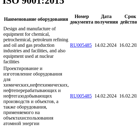
ISO 9001:2015
Номер
Дата
Срок
Наименование оборудования
документа
получения
действ
Design and manufacture of
equipment for chemical,
petrochemical, petroleum refining
and oil and gas production
RU005485
14.02.2024
16.02.20
industries and facilities, and also
equipment used at nuclear
facilities
Проектирование и
изготовление оборудования
для
химических,нефтехимических,
нефтеперерабатывающих и
нефтегазодобывающих
RU005485
14.02.2024
16.02.20
производств и объектов, а
также оборудования,
применяемого на
объектахиспользования
атомной энергии