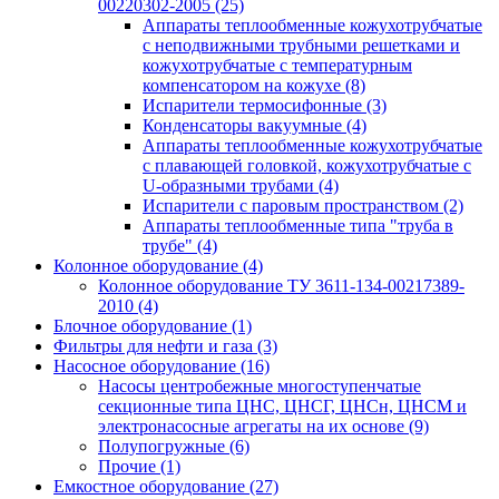
00220302-2005
(25)
Аппараты теплообменные кожухотрубчатые
с неподвижными трубными решетками и
кожухотрубчатые с температурным
компенсатором на кожухе
(8)
Испарители термосифонные
(3)
Конденсаторы вакуумные
(4)
Аппараты теплообменные кожухотрубчатые
с плавающей головкой, кожухотрубчатые с
U-образными трубами
(4)
Испарители с паровым пространством
(2)
Аппараты теплообменные типа "труба в
трубе"
(4)
Колонное оборудование
(4)
Колонное оборудование ТУ 3611-134-00217389-
2010
(4)
Блочное оборудование
(1)
Фильтры для нефти и газа
(3)
Насосное оборудование
(16)
Насосы центробежные многоступенчатые
секционные типа ЦНС, ЦНСГ, ЦНСн, ЦНСМ и
электронасосные агрегаты на их основе
(9)
Полупогружные
(6)
Прочие
(1)
Емкостное оборудование
(27)