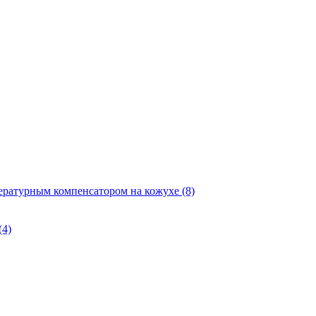
ературным компенсатором на кожухе
(8)
(4)