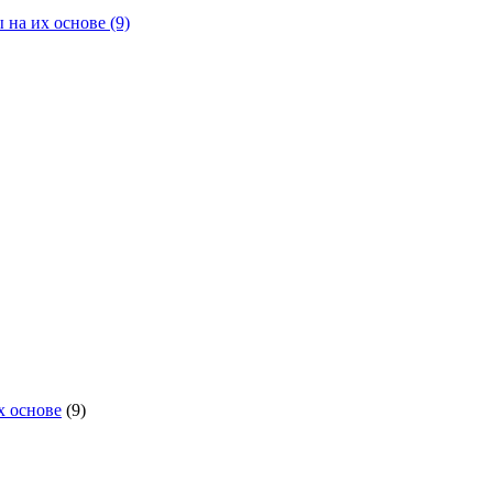
 на их основе
(9)
х основе
(9)