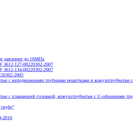
ое давление до 16МПа
У 3612-127-00220302-2007
У 3612-134-00220302-2007
220302-2005
тые с неподвижными трубными решетками и кожухотрубчатые с
ые с плавающей головкой, кожухотрубчатые с U-образными тр
 трубе"
9-2010