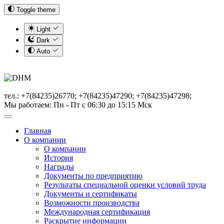
Toggle theme
Light
Dark
Auto
тел.: +7(84235)26770; +7(84235)47290; +7(84235)47298;
Мы работаем: Пн - Пт с 06:30 до 15:15 Мск
Главная
О компании
О компании
История
Награды
Документы по предприятию
Результаты специальной оценки условий труда
Документы и сертификаты
Возможности производства
Международная сертификация
Раскрытие информации