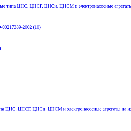
ые типа ЦНС, ЦНСГ, ЦНСн, ЦНСМ и электронасосные агрегаты
0-00217389-2002
(10)
)
па ЦНС, ЦНСГ, ЦНСн, ЦНСМ и электронасосные агрегаты на и