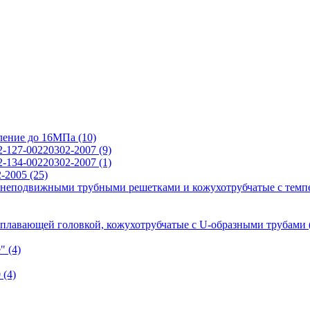
вление до 16МПа
(10)
2-127-00220302-2007
(9)
2-134-00220302-2007
(1)
2-2005
(25)
 неподвижными трубными решетками и кожухотрубчатые с темп
 плавающей головкой, кожухотрубчатые с U-образными трубами
е"
(4)
0
(4)