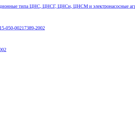
ционные типа ЦНС, ЦНСГ, ЦНСн, ЦНСМ и электронасосные агр
15-050-00217389-2002
002