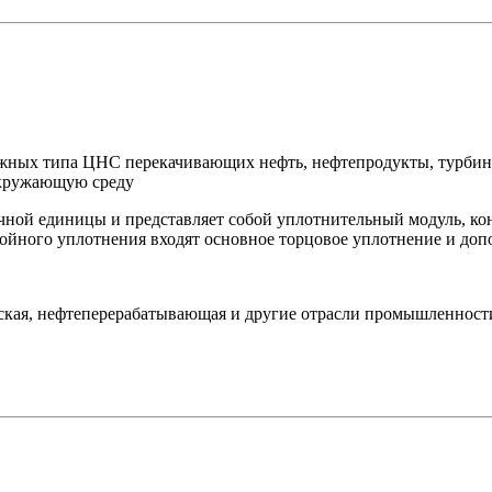
жных типа ЦНС перекачивающих нефть, нефтепродукты, турбинно
окружающую среду
ной единицы и представляет собой уплотнительный модуль, кон
двойного уплотнения входят основное торцовое уплотнение и до
ская, нефтеперерабатывающая и другие отрасли промышленност