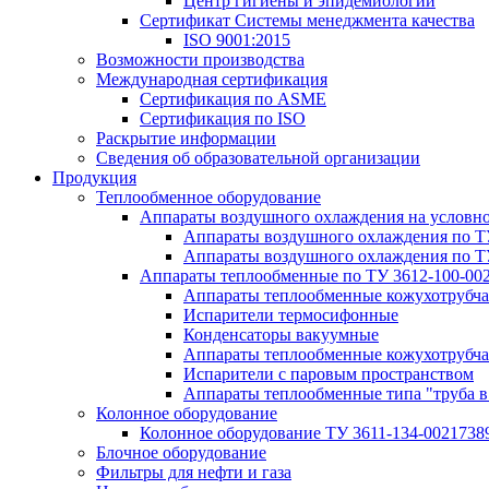
Центр гигиены и эпидемиологии
Сертификат Системы менеджмента качества
ISO 9001:2015
Возможности производства
Международная сертификация
Сертификация по ASME
Сертификация по ISO
Раскрытие информации
Сведения об образовательной организации
Продукция
Теплообменное оборудование
Аппараты воздушного охлаждения на условн
Аппараты воздушного охлаждения по Т
Аппараты воздушного охлаждения по Т
Аппараты теплообменные по ТУ 3612-100-00
Аппараты теплообменные кожухотрубча
Испарители термосифонные
Конденсаторы вакуумные
Аппараты теплообменные кожухотрубчат
Испарители с паровым пространством
Аппараты теплообменные типа "труба в
Колонное оборудование
Колонное оборудование ТУ 3611-134-0021738
Блочное оборудование
Фильтры для нефти и газа