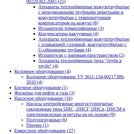
00220302-2005
(25)
Аппараты теплообменные кожухотрубчатые
с неподвижными трубными решетками и
кожухотрубчатые с температурным
компенсатором на кожухе
(8)
Испарители термосифонные
(3)
Конденсаторы вакуумные
(4)
Аппараты теплообменные кожухотрубчатые
с плавающей головкой, кожухотрубчатые с
U-образными трубами
(4)
Испарители с паровым пространством
(2)
Аппараты теплообменные типа "труба в
трубе"
(4)
Колонное оборудование
(4)
Колонное оборудование ТУ 3611-134-00217389-
2010
(4)
Блочное оборудование
(1)
Фильтры для нефти и газа
(3)
Насосное оборудование
(16)
Насосы центробежные многоступенчатые
секционные типа ЦНС, ЦНСГ, ЦНСн, ЦНСМ и
электронасосные агрегаты на их основе
(9)
Полупогружные
(6)
Прочие
(1)
Емкостное оборудование
(27)