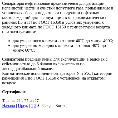
Сепараторы нефтегазовые предназначены для дегазации
непенистой нефти и очистки попутного газа, применяемые в
установках сбора и подготовки продукции нефтяных
месторождений для эксплуатации в макроклиматических
районах II5 и II4 по ГОСТ 16350 в условиях умеренного
холодного климата по ГОСТ 15150 с температурой воздуха
при эксплуатации:
для умеренного климата - от плюс 40°С до минус 40°С;
для умеренно-холодного климата - от плюс 40°С до
минус 60°С;
Сепараторы предназначены для эксплуатации в районах с
сейсмичностью до 6 баллов включительно по
двенадцатибалльной шкале.
Климатическое исполнение сепараторов У и УХЛ категории
размещения 1 по ГОСТ 15150 с установкой на открытом
воздухе.
Сертификат
Товары 21 - 27 из 27
Начало
|
Пред.
|
1
2
3
| След. | Конец