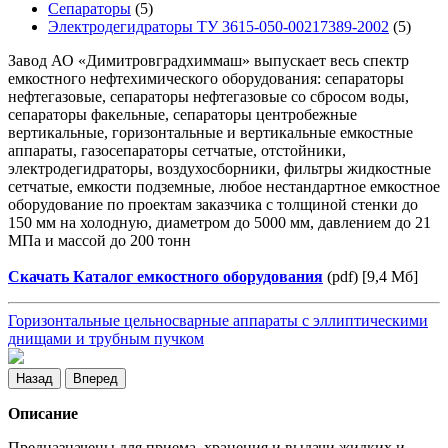
Сепараторы
(5)
Электродегидраторы ТУ 3615-050-00217389-2002
(5)
Завод АО «Димитровградхиммаш» выпускает весь спектр
емкостного нефтехимического оборудования: сепараторы
нефтегазовые, сепараторы нефтегазовые со сбросом воды,
сепараторы факельные, сепараторы центробежные
вертикальные, горизонтальные и вертикальные емкостные
аппараты, газосепараторы сетчатые, отстойники,
электродегидраторы, воздухосборники, фильтры жидкостные
сетчатые, емкости подземные, любое нестандартное емкостное
оборудование по проектам заказчика с толщиной стенки до
150 мм на холодную, диаметром до 5000 мм, давлением до 21
МПа и массой до 200 тонн
Скачать Каталог емкостного оборудования
(pdf) [9,4 Мб]
Горизонтальные цельносварные аппараты с эллиптическими
днищами и трубным пучком
Назад
Вперед
Описание
Предназначены для приема, хранения и выдачи жидких и