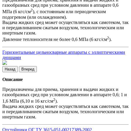
газообразных сред при условном давлении в аппарате 0,6
2
МПа (6 кгс/см
), с постоянным или периодическим
подогревом (или охлаждением).
Выдача жидких сред может осуществляться как самотеком, так
и передавливанием сжатым воздухом, технологическим или
инертным газом.
2
Давление теплоносителя не более 0,6 МПа (6 кгс/см
).
Горизонтальные цельносварные аппараты с эллиптическими
днищами
Назад
Вперед
Описание
Предназначены для приема, хранения и выдачи жидких и
газообразных сред при условном давлении в аппарате 0,6; 1 и
2
1,6 МПа (6,10 и 16 кгс/см
).
Выдача жидких сред может осуществляться как самотеком, так
и передавливанием сжатым воздухом, технологическим или
инертным газом.
Отстойники ОГ ТУ 3615-051-00217389-2002