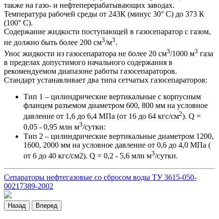
также на газо- и нефтеперерабатывающих заводах.
Температура рабочей среды от 243К (минус 30° С) до 373 К
(100° С).
Содержание жидкости поступающей в газосепаратор с газом,
3
3
не должно быть более 200 см
/м
.
3
3
Унос жидкости из газосепаратора не более 20 см
/1000 м
газа
в пределах допустимого начального содержания в
рекомендуемом диапазоне работы газосепараторов.
Стандарт устанавливает два типа сетчатых газосепараторов:
Тип 1 – цилиндрические вертикальные с корпусным
фланцем разъемом диаметром 600, 800 мм на условное
2
давление от 1,6 до 6,4 МПа (от 16 до 64 кгс/см
). Q =
3
0,05 - 0,95 млн м
/сутки:
Тип 2 – цилиндрические вертикальные диаметром 1200,
1600, 2000 мм на условное давление от 0,6 до 4,0 МПа (
3
от 6 до 40 кгс/см2). Q = 0,2 - 5,6 млн м
/сутки.
Сепараторы нефтегазовые со сбросом воды ТУ 3615-050-
00217389-2002
Назад
Вперед