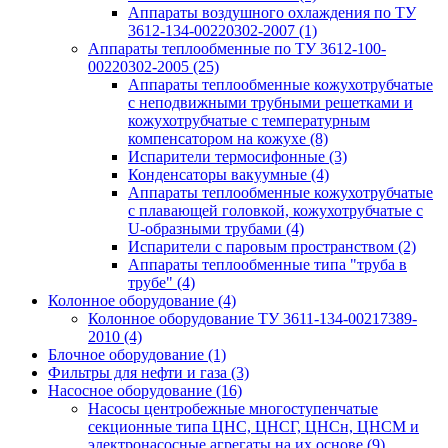
Аппараты воздушного охлаждения по ТУ
3612-134-00220302-2007
(1)
Аппараты теплообменные по ТУ 3612-100-
00220302-2005
(25)
Аппараты теплообменные кожухотрубчатые
с неподвижными трубными решетками и
кожухотрубчатые с температурным
компенсатором на кожухе
(8)
Испарители термосифонные
(3)
Конденсаторы вакуумные
(4)
Аппараты теплообменные кожухотрубчатые
с плавающей головкой, кожухотрубчатые с
U-образными трубами
(4)
Испарители с паровым пространством
(2)
Аппараты теплообменные типа "труба в
трубе"
(4)
Колонное оборудование
(4)
Колонное оборудование ТУ 3611-134-00217389-
2010
(4)
Блочное оборудование
(1)
Фильтры для нефти и газа
(3)
Насосное оборудование
(16)
Насосы центробежные многоступенчатые
секционные типа ЦНС, ЦНСГ, ЦНСн, ЦНСМ и
электронасосные агрегаты на их основе
(9)