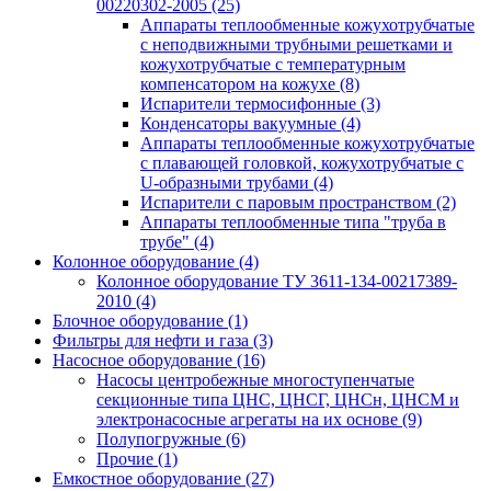
00220302-2005
(25)
Аппараты теплообменные кожухотрубчатые
с неподвижными трубными решетками и
кожухотрубчатые с температурным
компенсатором на кожухе
(8)
Испарители термосифонные
(3)
Конденсаторы вакуумные
(4)
Аппараты теплообменные кожухотрубчатые
с плавающей головкой, кожухотрубчатые с
U-образными трубами
(4)
Испарители с паровым пространством
(2)
Аппараты теплообменные типа "труба в
трубе"
(4)
Колонное оборудование
(4)
Колонное оборудование ТУ 3611-134-00217389-
2010
(4)
Блочное оборудование
(1)
Фильтры для нефти и газа
(3)
Насосное оборудование
(16)
Насосы центробежные многоступенчатые
секционные типа ЦНС, ЦНСГ, ЦНСн, ЦНСМ и
электронасосные агрегаты на их основе
(9)
Полупогружные
(6)
Прочие
(1)
Емкостное оборудование
(27)