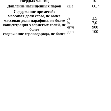
твердых частиц
10
Давление насыщенных паров
кПа
66,7
Содержание примесей:
массовая доля серы, не более
%
3,5
массовая доля парафина, не более
%
7,0
концентрация хлористых солей, не
мг/л
900
более
ppm
100
содержание сероводорода, не более