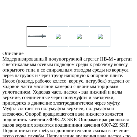
Описание
Модернизированный полупогружной агрегат НВ-М - агрегат
с вертикальным осевым подводом среды к рабочему колесу
открытого типа и со спиральным отводом среды из корпуса
через патрубок и через трубу напорную к опорной плите.
Насос (подвод, рабочее колесо, корпус, патрубок) отделен от
ходовой части масляной камерой с двойным торцовым
уплотнением. Ходовая часть насоса - вал нижний и валы
верхние, соединенные через полумуфты и звездочки,
приводятся в движение электродвигателем через муфту.
Муфта состоит из полумуфты верхней, полумуфты и
звездочек. Опорой вращающегося вала нижнего является
подшипник качения 3309Е-2Z SKF. Опорами вращающихся
валов верхних являются подшипники качения 6307-2Z SKF.
Подшипники не требуют дополнительной смазки в течение
всего срока службы. Направление вращения вала насоса - по