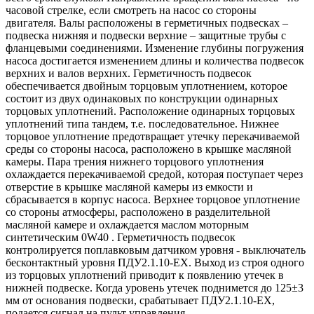
часовой стрелке, если смотреть на насос со стороны
двигателя. Валы расположены в герметичных подвесках –
подвеска нижняя и подвески верхние – защитные трубы с
фланцевыми соединениями. Изменение глубины погружения
насоса достигается изменением длины и количества подвесок
верхних и валов верхних. Герметичность подвесок
обеспечивается двойным торцовым уплотнением, которое
состоит из двух одинаковых по конструкции одинарных
торцовых уплотнений. Расположение одинарных торцовых
уплотнений типа тандем, т.е. последовательное. Нижнее
торцовое уплотнение предотвращает утечку перекачиваемой
среды со стороны насоса, расположено в крышке масляной
камеры. Пара трения нижнего торцового уплотнения
охлаждается перекачиваемой средой, которая поступает через
отверстие в крышке масляной камеры из емкости и
сбрасывается в корпус насоса. Верхнее торцовое уплотнение
со стороны атмосферы, расположено в разделительной
масляной камере и охлаждается маслом моторным
синтетическим 0W40 . Герметичность подвесок
контролируется поплавковым датчиком уровня - выключатель
бесконтактный уровня ПДУ2.1.10-ЕХ. Выход из строя одного
из торцовых уплотнений приводит к появлению утечек в
нижней подвеске. Когда уровень утечек поднимется до 125±3
мм от основания подвески, срабатывает ПДУ2.1.10-ЕХ,
подается сигнал на пульт управления.