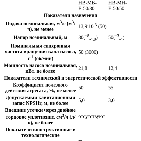
НВ-МВ-
НВ-МН-
Е-50/80
Е-50/50
Показатели назначения
3
3
Подача номинальная, м
/с (м
/
-3
13,9ˑ10
(50)
ч), не менее
+8
+3
Напор номинальный, м
80(
)
50(
)
-4,8
-4
Номинальная синхронная
частота вращения вала насоса,
50 (3000)
-1
с
(об/мин)
Мощность насоса номинальная,
21,8
12,4
кВт, не более
Показатели технической и энергетической эффективности
Коэффициент полезного
50
55
действия агрегата, %, не менее
Допускаемый кавитационный
5,0
3,0
запас NPSHr, м, не более
Внешние утечки через двойное
3
отсутствуют
торцовое уплотнение, см
/ч (л/
ч), не более
Показатели конструктивные и
технологические