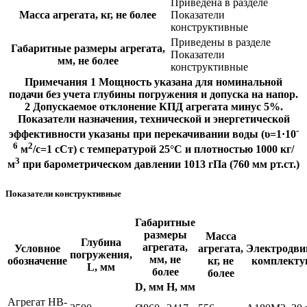
Приведена в разделе
Масса агрегата, кг, не более
Показатели
конструктивные
Приведены в разделе
Габаритные размеры агрегата,
Показатели
мм, не более
конструктивные
Примечания 1 Мощность указана для номинальной
подачи без учета глубины погружения и допуска на напор.
2 Допускаемое отклонение КПД агрегата минус 5%.
Показатели назначения, технической и энергетической
-
эффективности указаны при перекачивании воды (υ=1·10
6
2
м
/с=1 сСт) с температурой 25°С и плотностью 1000 кг/
3
м
при барометрическом давлении 1013 гПа (760 мм рт.ст.)
Показатели конструктивные
Габаритные
размеры
Масса
Глубина
агрегата,
Условное
агрегата,
Электродви
погружения,
мм, не
обозначение
кг, не
комплект
L, мм
более
более
D, мм
Н, мм
Агрегат НВ-