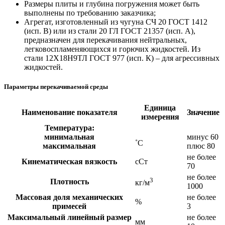
Размеры плиты и глубина погружения может быть
выполнены по требованию заказчика;
Aгрегат, изготовленный из чугуна СЧ 20 ГОСТ 1412
(исп. В) или из стали 20 ГЛ ГОСТ 21357 (исп. А),
предназначен для перекачивания нейтральных,
легковоспламеняющихся и горючих жидкостей. Из
стали 12Х18Н9ТЛ ГОСТ 977 (исп. К) – для агрессивных
жидкостей.
Параметры перекачиваемой среды
Единица
Наименование показателя
Значение
измерения
Температура:
минимальная
минус 60
˚С
максимальная
плюс 80
не более
Кинематическая вязкость
сСт
70
не более
3
Плотность
кг/м
1000
Массовая доля механических
не более
%
примесей
3
Максимальный линейный размер
не более
мм