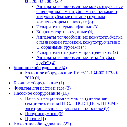
00220302-2005
(25)
Аппараты теплообменные кожухотрубчатые
с неподвижными трубными решетками и
кожухотрубчатые с температурным
компенсатором на кожухе
(8)
Испарители термосифонные
(3)
Конденсаторы вакуумные
(4)
Аппараты теплообменные кожухотрубчатые
с плавающей головкой, кожухотрубчатые с
U-образными трубами
(4)
Испарители с паровым пространством
(2)
Аппараты теплообменные типа "труба в
трубе"
(4)
Колонное оборудование
(4)
Колонное оборудование ТУ 3611-134-00217389-
2010
(4)
Блочное оборудование
(1)
Фильтры для нефти и газа
(3)
Насосное оборудование
(16)
Насосы центробежные многоступенчатые
секционные типа ЦНС, ЦНСГ, ЦНСн, ЦНСМ и
электронасосные агрегаты на их основе
(9)
Полупогружные
(6)
Прочие
(1)
Емкостное оборудование
(27)