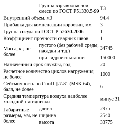
Группа взрывоопасной
Т3
смеси по ГОСТ Р51330.5-99
Внутренний объем, м3
94,4
Прибавка для компенсации коррозии, мм
3
Группа сосуда по ГОСТ Р 52630-2006
1
Коэффициент прочности сварных швов
1
пустого (без рабочей среды,
34745
Масса, кг, не
насадки и т.д.)
более
при гидроиспытании
150000
Назначенный срок службы, год
20
Расчетное количество циклов нагружения,
1000
не более
Сейсмичность по СниП ||-7-81 (MSK 64),
6
балл, не более
Средняя температура воздуха наиболее
минус 31
холодной пятидневки
длина
2975
Габаритные
размеры, мм, не
ширина
2540
более
высота
33775