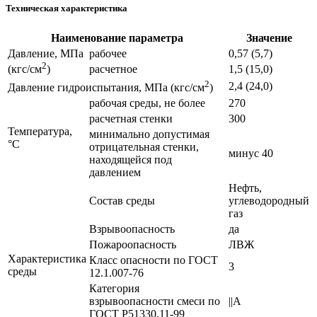
Техническая характеристика
Наименование параметра
Значение
Давление, МПа
рабочее
0,57 (5,7)
2
расчетное
1,5 (15,0)
(кгс/см
)
2
2,4 (24,0)
Давление гидроиспытания, МПа (кгс/см
)
рабочая среды, не более
270
расчетная стенки
300
Температура,
минимально допустимая
°С
отрицательная стенки,
минус 40
находящейся под
давлением
Нефть,
Состав среды
углеводородный
газ
Взрывоопасность
да
Пожароопасность
ЛВЖ
Характеристика
Класс опасности по ГОСТ
3
среды
12.1.007-76
Категория
взрывоопасности смеси по
||A
ГОСТ Р51330.11-99