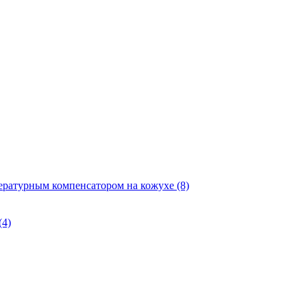
ературным компенсатором на кожухе
(8)
(4)