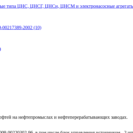
ые типа ЦНС, ЦНСГ, ЦНСн, ЦНСМ и электронасосные агрегаты
0-00217389-2002
(10)
)
нефтей на нефтепромыслах и нефтеперерабатывающих заводах.
-00220302-96, в том числе блок управления источником - 2 шт