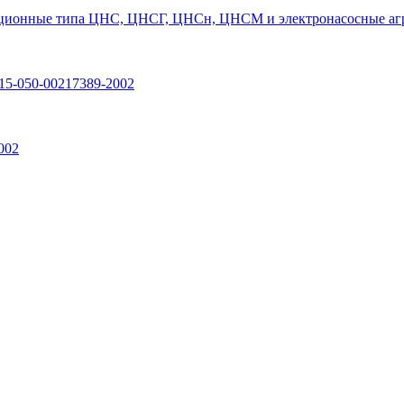
ционные типа ЦНС, ЦНСГ, ЦНСн, ЦНСМ и электронасосные агр
15-050-00217389-2002
002