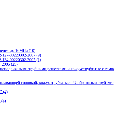
вление до 16МПа
(10)
2-127-00220302-2007
(9)
2-134-00220302-2007
(1)
2-2005
(25)
 неподвижными трубными решетками и кожухотрубчатые с темп
 плавающей головкой, кожухотрубчатые с U-образными трубами
е"
(4)
0
(4)