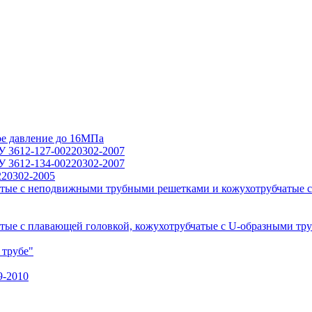
ое давление до 16МПа
У 3612-127-00220302-2007
У 3612-134-00220302-2007
220302-2005
тые с неподвижными трубными решетками и кожухотрубчатые с
ые с плавающей головкой, кожухотрубчатые с U-образными тр
 трубе"
9-2010