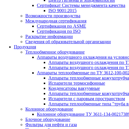
Центр гигиены и эпидемиологии
Сертификат Системы менеджмента качества
ISO 9001:2015
Возможности производства
Международная сертификация
Сертификация по ASME
Сертификация по ISO
Раскрытие информации
Сведения об образовательной организации
Продукция
Теплообменное оборудование
Аппараты воздушного охлаждения на условн
Аппараты воздушного охлаждения по Т
Аппараты воздушного охлаждения по Т
Аппараты теплообменные по ТУ 3612-100-00
Аппараты теплообменные кожухотрубча
Испарители термосифонные
Конденсаторы вакуумные
Аппараты теплообменные кожухотрубчат
Испарители с паровым пространством
Аппараты теплообменные типа "труба в
Колонное оборудование
Колонное оборудование ТУ 3611-134-0021738
Блочное оборудование
Фильтры для нефти и газа