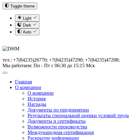
Toggle theme
Light
Dark
Auto
тел.: +7(84235)26770; +7(84235)47290; +7(84235)47298;
Мы работаем: Пн - Пт с 06:30 до 15:15 Мск
Главная
О компании
О компании
История
Награды
Документы по предприятию
Результаты специальной оценки условий труда
Документы и сертификаты
Возможности производства
Международная сертификация
Раскрытие информации