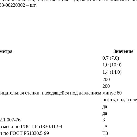
3-00220302 – шт.
метра
Значение
0,7 (7,0)
1,0 (10,0)
1,4 (14,0)
200
200
ицательная стенки, находящейся под давлением
минус 60
нефть, вода сол
да
да
.1.007-76
3
 смеси по ГОСТ Р51330.11-99
||А
и по ГОСТ Р51330.5-99
Т3