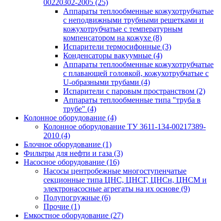
00220302-2005
(25)
Аппараты теплообменные кожухотрубчатые
с неподвижными трубными решетками и
кожухотрубчатые с температурным
компенсатором на кожухе
(8)
Испарители термосифонные
(3)
Конденсаторы вакуумные
(4)
Аппараты теплообменные кожухотрубчатые
с плавающей головкой, кожухотрубчатые с
U-образными трубами
(4)
Испарители с паровым пространством
(2)
Аппараты теплообменные типа "труба в
трубе"
(4)
Колонное оборудование
(4)
Колонное оборудование ТУ 3611-134-00217389-
2010
(4)
Блочное оборудование
(1)
Фильтры для нефти и газа
(3)
Насосное оборудование
(16)
Насосы центробежные многоступенчатые
секционные типа ЦНС, ЦНСГ, ЦНСн, ЦНСМ и
электронасосные агрегаты на их основе
(9)
Полупогружные
(6)
Прочие
(1)
Емкостное оборудование
(27)