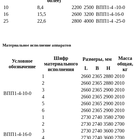
более)
10
8,4
2200
2500
ВПП1-4 -10-0
16
15,5
2600
3200
ВПП1-4-16-0
25
22,6
2800
4000
ВПП1-4 -25-0
Материальное исполнение аппаратов
Шифр
Масса
Размеры, мм
Условное
материального
общая,
обозначение
L
В
Н
исполнения
кг
1
2660
2365
2880
2010
2
2660
2365
2880
2010
3
2660
2365
2900
2010
ВПП1-4-10-0
4
2660
2365
2900
2010
5
2660
2365
2900
2010
6
2660
2365
2900
2010
1
2730
2740
3580
2700
2
2730
2740
3580
2700
3
2730
2740
3600
2700
ВПП1-4-16-0
4
2730
2740
3600
2700