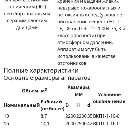
хранения и выдачи жидких
невзрывопожароопасных и
нетоксичных сред (условное
обозначение веществ НГ, ТГ,
ГВ, ГЖ по ГОСТ 12.1.004-76, 3-й
класс опасности) при
атмосферном давлении.
Аппараты могут быть
использованы в качестве
отстойников.
Полные характеристики
Основные размеры аппаратов
Размеры,
3
Объем, м
мм
Условное
обозначение
Рабочий
Номинальный
D
H
d
(не более)
10
8,7
2200
2200
35
ВКП1-1-10-0
16
14,1
2600
2500
42
ВКП1-1-16-0