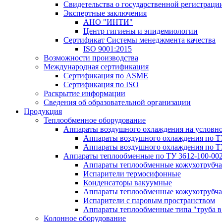
Свидетельства о государственной регистраци
Экспертные заключения
АНО "ИНТИ"
Центр гигиены и эпидемиологии
Сертификат Системы менеджмента качества
ISO 9001:2015
Возможности производства
Международная сертификация
Сертификация по ASME
Сертификация по ISO
Раскрытие информации
Сведения об образовательной организации
Продукция
Теплообменное оборудование
Аппараты воздушного охлаждения на условн
Аппараты воздушного охлаждения по Т
Аппараты воздушного охлаждения по Т
Аппараты теплообменные по ТУ 3612-100-00
Аппараты теплообменные кожухотрубча
Испарители термосифонные
Конденсаторы вакуумные
Аппараты теплообменные кожухотрубчат
Испарители с паровым пространством
Аппараты теплообменные типа "труба в
Колонное оборудование