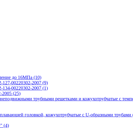
вление до 16МПа
(10)
2-127-00220302-2007
(9)
2-134-00220302-2007
(1)
2-2005
(25)
 неподвижными трубными решетками и кожухотрубчатые с темп
 плавающей головкой, кожухотрубчатые с U-образными трубами
е"
(4)