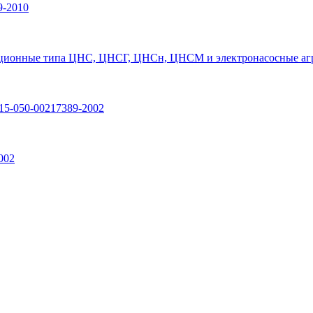
9-2010
ционные типа ЦНС, ЦНСГ, ЦНСн, ЦНСМ и электронасосные агр
15-050-00217389-2002
002