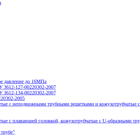
и
ое давление до 16МПа
У 3612-127-00220302-2007
У 3612-134-00220302-2007
220302-2005
тые с неподвижными трубными решетками и кожухотрубчатые с
ые с плавающей головкой, кожухотрубчатые с U-образными тр
 трубе"