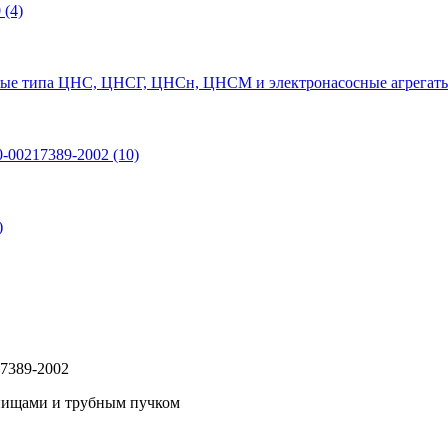
0
(4)
ые типа ЦНС, ЦНСГ, ЦНСн, ЦНСМ и электронасосные агрегаты
0-00217389-2002
(10)
)
7389-2002
нищами и трубным пучком