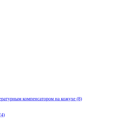
ературным компенсатором на кожухе
(8)
(4)