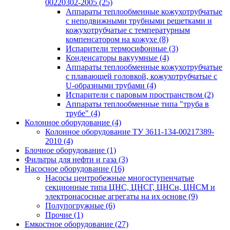
00220302-2005
(25)
Аппараты теплообменные кожухотрубчатые
с неподвижными трубными решетками и
кожухотрубчатые с температурным
компенсатором на кожухе
(8)
Испарители термосифонные
(3)
Конденсаторы вакуумные
(4)
Аппараты теплообменные кожухотрубчатые
с плавающей головкой, кожухотрубчатые с
U-образными трубами
(4)
Испарители с паровым пространством
(2)
Аппараты теплообменные типа "труба в
трубе"
(4)
Колонное оборудование
(4)
Колонное оборудование ТУ 3611-134-00217389-
2010
(4)
Блочное оборудование
(1)
Фильтры для нефти и газа
(3)
Насосное оборудование
(16)
Насосы центробежные многоступенчатые
секционные типа ЦНС, ЦНСГ, ЦНСн, ЦНСМ и
электронасосные агрегаты на их основе
(9)
Полупогружные
(6)
Прочие
(1)
Емкостное оборудование
(27)