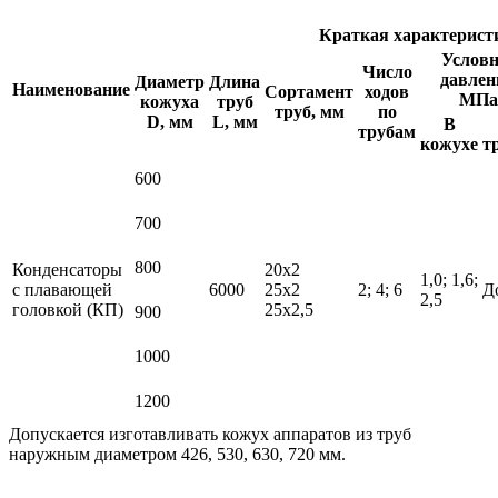
Краткая характерист
Условн
Число
давлен
Диаметр
Длина
Наименование
Сортамент
ходов
МПа
кожуха
труб
труб, мм
по
D, мм
L, мм
В
трубам
кожухе
т
600
700
800
Конденсаторы
20х2
1,0; 1,6;
с плавающей
6000
25х2
2; 4; 6
Д
2,5
головкой (КП)
25х2,5
900
1000
1200
Допускается изготавливать кожух аппаратов из труб
наружным диаметром 426, 530, 630, 720 мм.