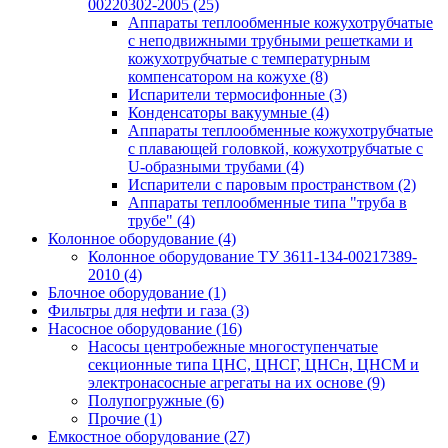
00220302-2005
(25)
Аппараты теплообменные кожухотрубчатые
с неподвижными трубными решетками и
кожухотрубчатые с температурным
компенсатором на кожухе
(8)
Испарители термосифонные
(3)
Конденсаторы вакуумные
(4)
Аппараты теплообменные кожухотрубчатые
с плавающей головкой, кожухотрубчатые с
U-образными трубами
(4)
Испарители с паровым пространством
(2)
Аппараты теплообменные типа "труба в
трубе"
(4)
Колонное оборудование
(4)
Колонное оборудование ТУ 3611-134-00217389-
2010
(4)
Блочное оборудование
(1)
Фильтры для нефти и газа
(3)
Насосное оборудование
(16)
Насосы центробежные многоступенчатые
секционные типа ЦНС, ЦНСГ, ЦНСн, ЦНСМ и
электронасосные агрегаты на их основе
(9)
Полупогружные
(6)
Прочие
(1)
Емкостное оборудование
(27)