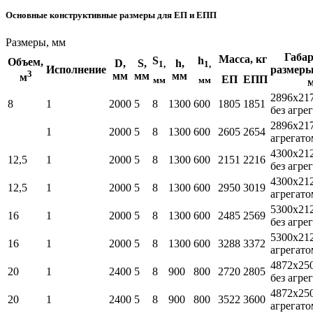
Основные конструктивные размеры для ЕП и ЕПП
Размеры, мм
Габа
Масса, кг
S
h
Объем,
D,
S,
h,
1,
1,
Исполнение
размеры
3
мм
мм
мм
м
ЕП
ЕПП
мм
мм
2896х21
8
1
2000
5
8
1300
600
1805
1851
без агре
2896х21
1
2000
5
8
1300
600
2605
2654
агрегато
4300х21
12,5
1
2000
5
8
1300
600
2151
2216
без агре
4300х21
12,5
1
2000
5
8
1300
600
2950
3019
агрегато
5300х21
16
1
2000
5
8
1300
600
2485
2569
без агре
5300х21
16
1
2000
5
8
1300
600
3288
3372
агрегато
4872х25
20
1
2400
5
8
900
800
2720
2805
без агре
4872х25
20
1
2400
5
8
900
800
3522
3600
агрегато