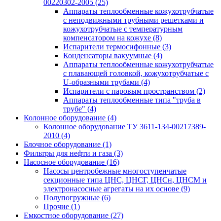
00220302-2005
(25)
Аппараты теплообменные кожухотрубчатые
с неподвижными трубными решетками и
кожухотрубчатые с температурным
компенсатором на кожухе
(8)
Испарители термосифонные
(3)
Конденсаторы вакуумные
(4)
Аппараты теплообменные кожухотрубчатые
с плавающей головкой, кожухотрубчатые с
U-образными трубами
(4)
Испарители с паровым пространством
(2)
Аппараты теплообменные типа "труба в
трубе"
(4)
Колонное оборудование
(4)
Колонное оборудование ТУ 3611-134-00217389-
2010
(4)
Блочное оборудование
(1)
Фильтры для нефти и газа
(3)
Насосное оборудование
(16)
Насосы центробежные многоступенчатые
секционные типа ЦНС, ЦНСГ, ЦНСн, ЦНСМ и
электронасосные агрегаты на их основе
(9)
Полупогружные
(6)
Прочие
(1)
Емкостное оборудование
(27)