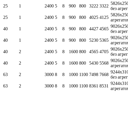
5826х25
25
1
2400
5
8
900
800
3222
3322
без агре
5826х25
25
1
2400
5
8
900
800
4025
4125
агрегато
9026х25
40
1
2400
5
8
900
800
4427
4565
без агре
9026х25
40
1
2400
5
8
900
800
5230
5365
агрегато
9026х25
40
2
2400
5
8
1600
800
4565
4705
без агре
9026х25
40
2
2400
5
8
1600
800
5430
5568
агрегато
9244х31
63
2
3000
8
8
1000
1100
7498
7668
без агре
9244х31
63
2
3000
8
8
1000
1100
8361
8531
агрегато